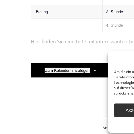
Freitag
3. Stunde
4. Stunde
Hier finden Sie eine Liste mit interessanten Li
Zum Kalender hinzufügen
Um dir ein 
Geräteinfor
Technologie
auf dieser 
zurückziehs
Akz
Anfahrt
Leitbil