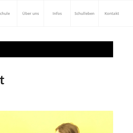
chule
Über uns
Infos
Schulleben
Kontakt
t