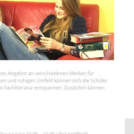
ches Angebot an verschiedenen Medien für
hen und ruhigen Umfeld können sich die Schüler
e Fachliteratur entspannen. Zusätzlich können
-Pause (von 11:35 – 11:45 Uhr) geöffnet!