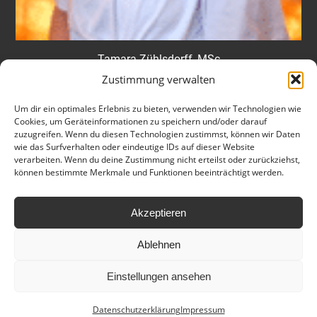
Tamara Zühlsdorff, MSc
Zustimmung verwalten
Um dir ein optimales Erlebnis zu bieten, verwenden wir Technologien wie
Alle Infos auf einen Blick:
Cookies, um Geräteinformationen zu speichern und/oder darauf
zuzugreifen. Wenn du diesen Technologien zustimmst, können wir Daten
wie das Surfverhalten oder eindeutige IDs auf dieser Website
verarbeiten. Wenn du deine Zustimmung nicht erteilst oder zurückziehst,
können bestimmte Merkmale und Funktionen beeinträchtigt werden.
Akzeptieren
Ablehnen
Einstellungen ansehen
Ⓒ copyright by
HLWM Salzburg
| 2024
Anfahrt
Leitbild
Hausordnung
Datenschutzerklärung
Impressum
Datenschutzerklärung
Impressum