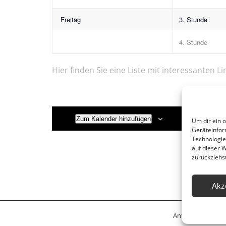
Freitag
3. Stunde
4. Stunde
Hier finden Sie eine Liste mit interessanten Li
Zum Kalender hinzufügen
Um dir ein 
Geräteinfor
Technologie
auf dieser 
zurückziehs
Akz
Anfahrt
Leitbil