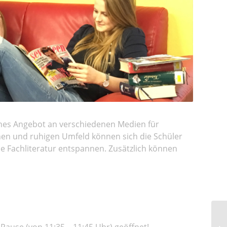
ches Angebot an verschiedenen Medien für
hen und ruhigen Umfeld können sich die Schüler
e Fachliteratur entspannen. Zusätzlich können
-Pause (von 11:35 – 11:45 Uhr) geöffnet!