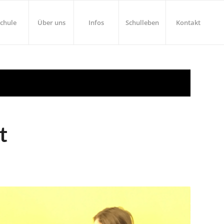
chule
Über uns
Infos
Schulleben
Kontakt
t