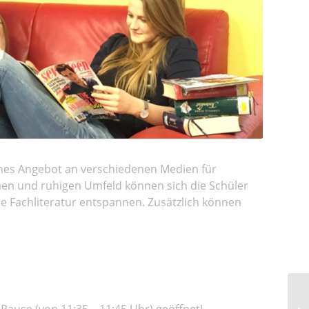
ches Angebot an verschiedenen Medien für
hen und ruhigen Umfeld können sich die Schüler
e Fachliteratur entspannen. Zusätzlich können
-Pause (von 11:35 – 11:45 Uhr) geöffnet!