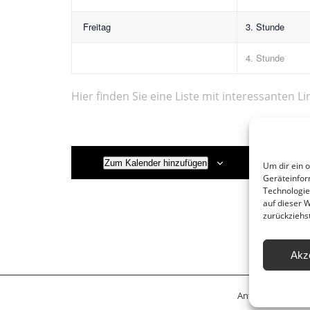
Freitag
3. Stunde
4. Stunde
Hier finden Sie eine Liste mit interessanten Li
Zum Kalender hinzufügen
Um dir ein 
Geräteinfor
Technologie
auf dieser 
zurückziehs
Akz
Anfahrt
Leitbil