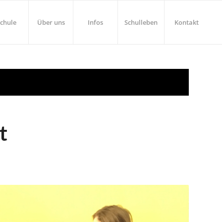
chule
Über uns
Infos
Schulleben
Kontakt
t