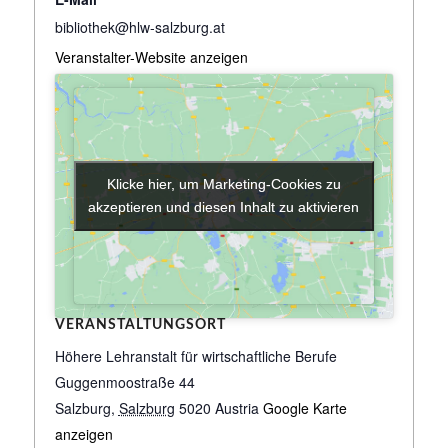
bibliothek@hlw-salzburg.at
Veranstalter-Website anzeigen
Klicke hier, um Marketing-Cookies zu
Klicke hier, um Marketing-Cookies zu
akzeptieren und diesen Inhalt zu aktivieren
akzeptieren und diesen Inhalt zu aktivieren
VERANSTALTUNGSORT
Höhere Lehranstalt für wirtschaftliche Berufe
Guggenmoostraße 44
Salzburg
,
Salzburg
5020
Austria
Google Karte
anzeigen