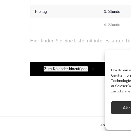
Freitag
3. Stunde
4. Stunde
Hier finden Sie eine Liste mit interessanten Li
Zum Kalender hinzufügen
Um dir ein 
Geräteinfor
Technologie
auf dieser 
zurückziehs
Akz
Anfahrt
Leitbil