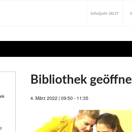
Schuljahr 26/27
S
Bibliothek geöffne
hek
4. März 2022 | 09:50
-
11:35
t