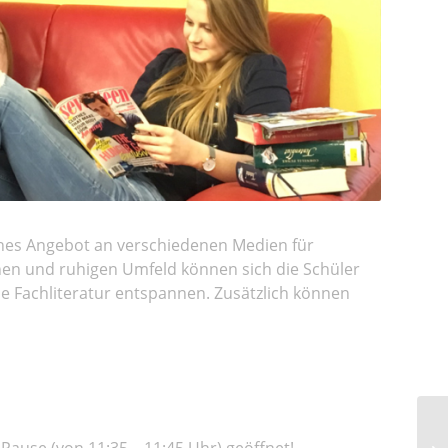
ches Angebot an verschiedenen Medien für
hen und ruhigen Umfeld können sich die Schüler
e Fachliteratur entspannen. Zusätzlich können
-Pause (von 11:35 – 11:45 Uhr) geöffnet!