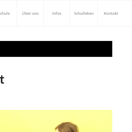
chule
Über uns
Infos
Schulleben
Kontakt
t