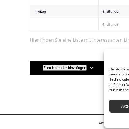
Freitag
3. Stunde
4. Stunde
Hier finden Sie eine Liste mit interessanten Li
Zum Kalender hinzufügen
Um dir ein 
Geräteinfor
Technologie
auf dieser 
zurückziehs
Akz
Anfahrt
Leitbil