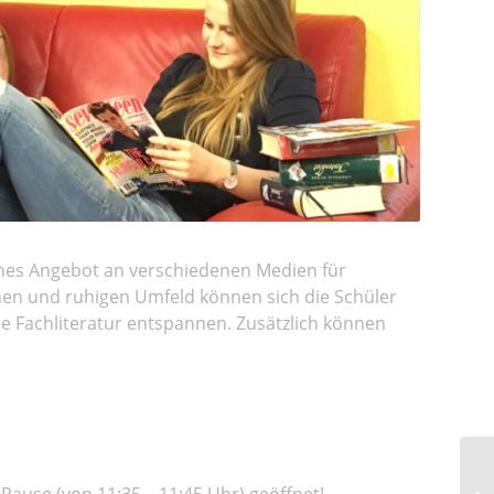
ches Angebot an verschiedenen Medien für
hen und ruhigen Umfeld können sich die Schüler
e Fachliteratur entspannen. Zusätzlich können
-Pause (von 11:35 – 11:45 Uhr) geöffnet!