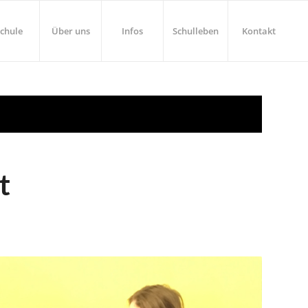
chule
Über uns
Infos
Schulleben
Kontakt
t