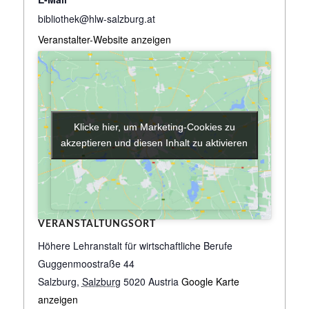
bibliothek@hlw-salzburg.at
Veranstalter-Website anzeigen
Klicke hier, um Marketing-Cookies zu
Klicke hier, um Marketing-Cookies zu
akzeptieren und diesen Inhalt zu aktivieren
akzeptieren und diesen Inhalt zu aktivieren
VERANSTALTUNGSORT
Höhere Lehranstalt für wirtschaftliche Berufe
Guggenmoostraße 44
Salzburg
,
Salzburg
5020
Austria
Google Karte
anzeigen