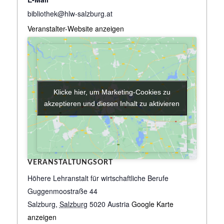
bibliothek@hlw-salzburg.at
Veranstalter-Website anzeigen
Klicke hier, um Marketing-Cookies zu
Klicke hier, um Marketing-Cookies zu
akzeptieren und diesen Inhalt zu aktivieren
akzeptieren und diesen Inhalt zu aktivieren
VERANSTALTUNGSORT
Höhere Lehranstalt für wirtschaftliche Berufe
Guggenmoostraße 44
Salzburg
,
Salzburg
5020
Austria
Google Karte
anzeigen