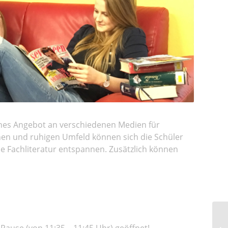
ches Angebot an verschiedenen Medien für
hen und ruhigen Umfeld können sich die Schüler
e Fachliteratur entspannen. Zusätzlich können
-Pause (von 11:35 – 11:45 Uhr) geöffnet!