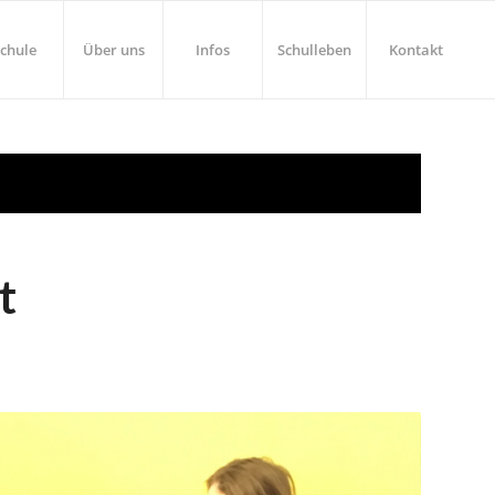
chule
Über uns
Infos
Schulleben
Kontakt
t