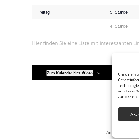
Freitag
3. Stunde
4. Stunde
Hier finden Sie eine Liste mit interessanten Li
Zum Kalender hinzufügen
Um dir ein 
Geräteinfor
Technologie
auf dieser 
zurückziehs
Akz
Anfahrt
Leitbil