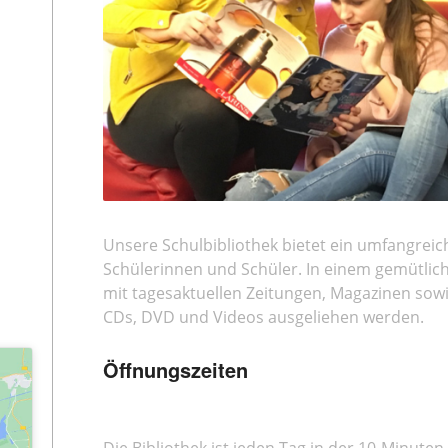
Unsere Schulbibliothek bietet ein umfangrei
Schülerinnen und Schüler. In einem gemütlic
mit tagesaktuellen Zeitungen, Magazinen sowi
CDs, DVD und Videos ausgeliehen werden.
Öffnungszeiten
Die Bibliothek ist jeden Tag in der 10-Minuten