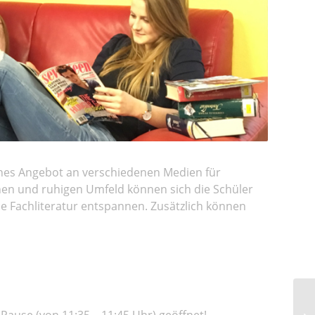
ches Angebot an verschiedenen Medien für
hen und ruhigen Umfeld können sich die Schüler
e Fachliteratur entspannen. Zusätzlich können
-Pause (von 11:35 – 11:45 Uhr) geöffnet!