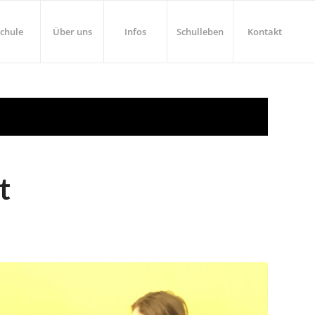
chule
Über uns
Infos
Schulleben
Kontakt
t