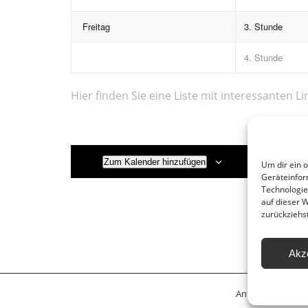
Freitag
3. Stunde
4. Stunde
Hier finden Sie eine Liste mit interessanten Li
Zum Kalender hinzufügen
Um dir ein 
Geräteinfor
Technologie
auf dieser 
zurückziehs
Akz
Anfahrt
Leitbil