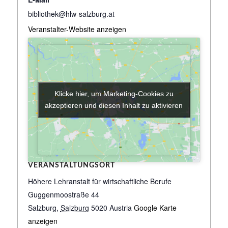
bibliothek@hlw-salzburg.at
Veranstalter-Website anzeigen
Klicke hier, um Marketing-Cookies zu
Klicke hier, um Marketing-Cookies zu
akzeptieren und diesen Inhalt zu aktivieren
akzeptieren und diesen Inhalt zu aktivieren
VERANSTALTUNGSORT
Höhere Lehranstalt für wirtschaftliche Berufe
Guggenmoostraße 44
Salzburg
,
Salzburg
5020
Austria
Google Karte
anzeigen