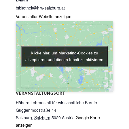
bibliothek@hlw-salzburg.at
Veranstalter-Website anzeigen
Klicke hier, um Marketing-Cookies zu
Klicke hier, um Marketing-Cookies zu
akzeptieren und diesen Inhalt zu aktivieren
akzeptieren und diesen Inhalt zu aktivieren
VERANSTALTUNGSORT
Höhere Lehranstalt für wirtschaftliche Berufe
Guggenmoostraße 44
Salzburg
,
Salzburg
5020
Austria
Google Karte
anzeigen