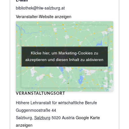
bibliothek@hlw-salzburg.at
Veranstalter-Website anzeigen
Klicke hier, um Marketing-Cookies zu
Klicke hier, um Marketing-Cookies zu
akzeptieren und diesen Inhalt zu aktivieren
akzeptieren und diesen Inhalt zu aktivieren
VERANSTALTUNGSORT
Höhere Lehranstalt für wirtschaftliche Berufe
Guggenmoostraße 44
Salzburg
,
Salzburg
5020
Austria
Google Karte
anzeigen