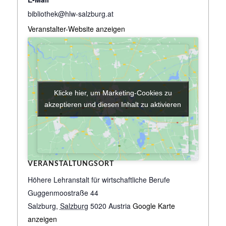
bibliothek@hlw-salzburg.at
Veranstalter-Website anzeigen
Klicke hier, um Marketing-Cookies zu
Klicke hier, um Marketing-Cookies zu
akzeptieren und diesen Inhalt zu aktivieren
akzeptieren und diesen Inhalt zu aktivieren
VERANSTALTUNGSORT
Höhere Lehranstalt für wirtschaftliche Berufe
Guggenmoostraße 44
Salzburg
,
Salzburg
5020
Austria
Google Karte
anzeigen