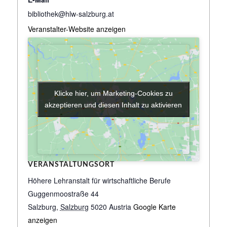
bibliothek@hlw-salzburg.at
Veranstalter-Website anzeigen
Klicke hier, um Marketing-Cookies zu
Klicke hier, um Marketing-Cookies zu
akzeptieren und diesen Inhalt zu aktivieren
akzeptieren und diesen Inhalt zu aktivieren
VERANSTALTUNGSORT
Höhere Lehranstalt für wirtschaftliche Berufe
Guggenmoostraße 44
Salzburg
,
Salzburg
5020
Austria
Google Karte
anzeigen