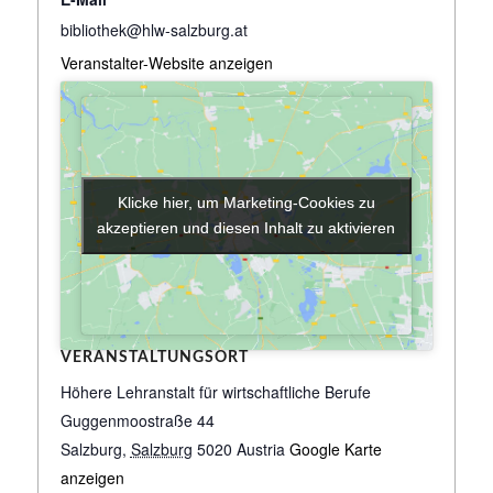
bibliothek@hlw-salzburg.at
Veranstalter-Website anzeigen
Klicke hier, um Marketing-Cookies zu
Klicke hier, um Marketing-Cookies zu
akzeptieren und diesen Inhalt zu aktivieren
akzeptieren und diesen Inhalt zu aktivieren
VERANSTALTUNGSORT
Höhere Lehranstalt für wirtschaftliche Berufe
Guggenmoostraße 44
Salzburg
,
Salzburg
5020
Austria
Google Karte
anzeigen