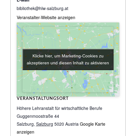
bibliothek@hlw-salzburg.at
Veranstalter-Website anzeigen
Klicke hier, um Marketing-Cookies zu
Klicke hier, um Marketing-Cookies zu
akzeptieren und diesen Inhalt zu aktivieren
akzeptieren und diesen Inhalt zu aktivieren
VERANSTALTUNGSORT
Höhere Lehranstalt für wirtschaftliche Berufe
Guggenmoostraße 44
Salzburg
,
Salzburg
5020
Austria
Google Karte
anzeigen