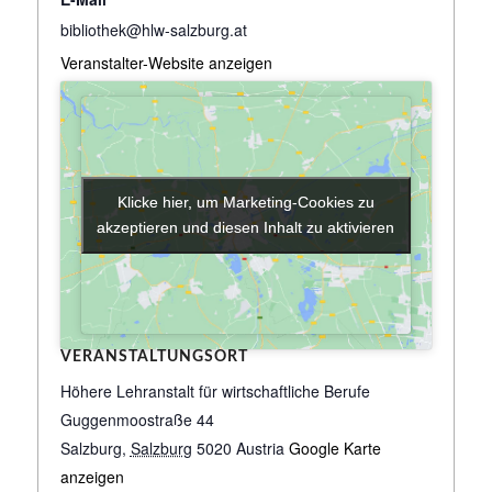
bibliothek@hlw-salzburg.at
Veranstalter-Website anzeigen
Klicke hier, um Marketing-Cookies zu
Klicke hier, um Marketing-Cookies zu
akzeptieren und diesen Inhalt zu aktivieren
akzeptieren und diesen Inhalt zu aktivieren
VERANSTALTUNGSORT
Höhere Lehranstalt für wirtschaftliche Berufe
Guggenmoostraße 44
Salzburg
,
Salzburg
5020
Austria
Google Karte
anzeigen