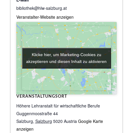
bibliothek@hlw-salzburg.at
Veranstalter-Website anzeigen
Klicke hier, um Marketing-Cookies zu
Klicke hier, um Marketing-Cookies zu
akzeptieren und diesen Inhalt zu aktivieren
akzeptieren und diesen Inhalt zu aktivieren
VERANSTALTUNGSORT
Höhere Lehranstalt für wirtschaftliche Berufe
Guggenmoostraße 44
Salzburg
,
Salzburg
5020
Austria
Google Karte
anzeigen