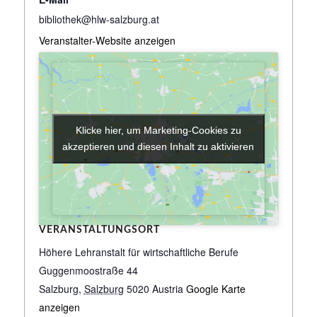
bibliothek@hlw-salzburg.at
Veranstalter-Website anzeigen
Klicke hier, um Marketing-Cookies zu
Klicke hier, um Marketing-Cookies zu
akzeptieren und diesen Inhalt zu aktivieren
akzeptieren und diesen Inhalt zu aktivieren
VERANSTALTUNGSORT
Höhere Lehranstalt für wirtschaftliche Berufe
Guggenmoostraße 44
Salzburg
,
Salzburg
5020
Austria
Google Karte
anzeigen