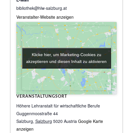
bibliothek@hlw-salzburg.at
Veranstalter-Website anzeigen
Klicke hier, um Marketing-Cookies zu
Klicke hier, um Marketing-Cookies zu
akzeptieren und diesen Inhalt zu aktivieren
akzeptieren und diesen Inhalt zu aktivieren
VERANSTALTUNGSORT
Höhere Lehranstalt für wirtschaftliche Berufe
Guggenmoostraße 44
Salzburg
,
Salzburg
5020
Austria
Google Karte
anzeigen