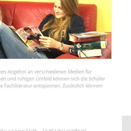
ches Angebot an verschiedenen Medien für
hen und ruhigen Umfeld können sich die Schüler
e Fachliteratur entspannen. Zusätzlich können
-Pause (von 11:35 – 11:45 Uhr) geöffnet!