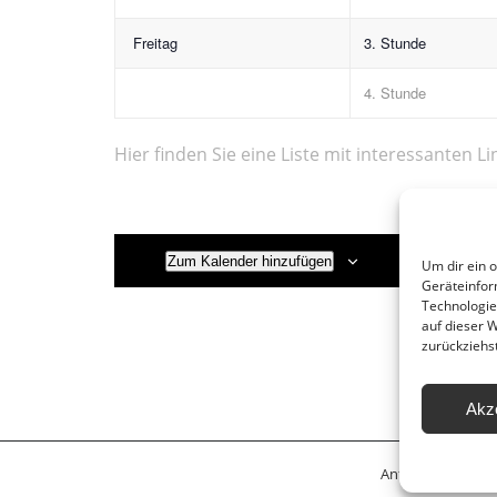
Freitag
3. Stunde
4. Stunde
Hier finden Sie eine Liste mit interessanten Li
Zum Kalender hinzufügen
Um dir ein 
Geräteinfor
Technologie
auf dieser 
zurückziehs
Akz
Anfahrt
Leitbil