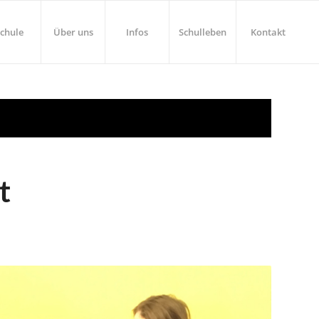
chule
Über uns
Infos
Schulleben
Kontakt
t