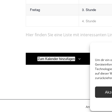
Freitag
3. Stunde
4. Stunde
Hier finden Sie eine Liste mit interessanten Li
Zum Kalender hinzufügen
Um dir ein 
Geräteinfor
Technologie
auf dieser 
zurückziehs
Akz
Anfahrt
Leitbil