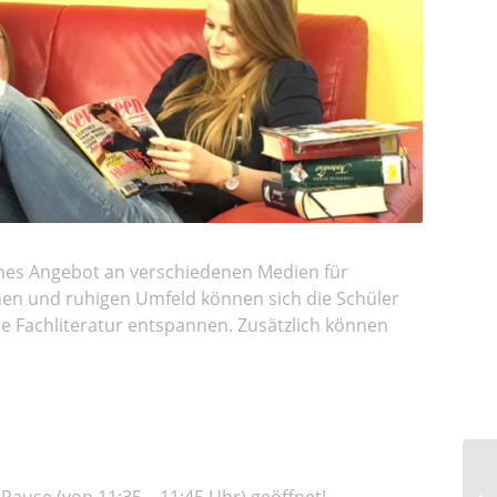
ches Angebot an verschiedenen Medien für
hen und ruhigen Umfeld können sich die Schüler
e Fachliteratur entspannen. Zusätzlich können
-Pause (von 11:35 – 11:45 Uhr) geöffnet!