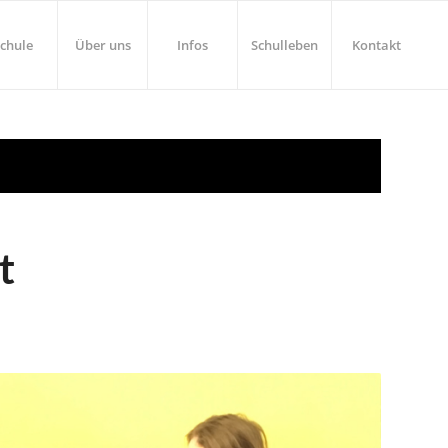
chule
Über uns
Infos
Schulleben
Kontakt
t