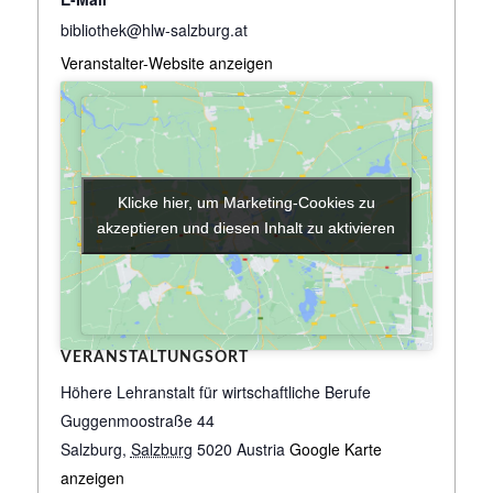
bibliothek@hlw-salzburg.at
Veranstalter-Website anzeigen
Klicke hier, um Marketing-Cookies zu
Klicke hier, um Marketing-Cookies zu
akzeptieren und diesen Inhalt zu aktivieren
akzeptieren und diesen Inhalt zu aktivieren
VERANSTALTUNGSORT
Höhere Lehranstalt für wirtschaftliche Berufe
Guggenmoostraße 44
Salzburg
,
Salzburg
5020
Austria
Google Karte
anzeigen