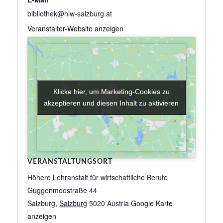
bibliothek@hlw-salzburg.at
Veranstalter-Website anzeigen
Klicke hier, um Marketing-Cookies zu
Klicke hier, um Marketing-Cookies zu
akzeptieren und diesen Inhalt zu aktivieren
akzeptieren und diesen Inhalt zu aktivieren
VERANSTALTUNGSORT
Höhere Lehranstalt für wirtschaftliche Berufe
Guggenmoostraße 44
Salzburg
,
Salzburg
5020
Austria
Google Karte
anzeigen