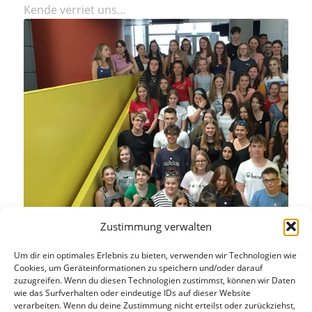
Kende verriet uns…
Zustimmung verwalten
Exkursion nach Linz
Um dir ein optimales Erlebnis zu bieten, verwenden wir Technologien wie
Cookies, um Geräteinformationen zu speichern und/oder darauf
zuzugreifen. Wenn du diesen Technologien zustimmst, können wir Daten
Am Donnerstag vor den Ferien fuhren wir, die
wie das Surfverhalten oder eindeutige IDs auf dieser Website
verarbeiten. Wenn du deine Zustimmung nicht erteilst oder zurückziehst,
1AHL, 1CHL und die…