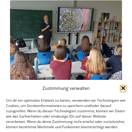
Zustimmung verwalten
Kongo – Workshop 3AHL
Um dir ein optimales Erlebnis zu bieten, verwenden wir Technologien wie
Cookies, um Geräteinformationen zu speichern und/oder darauf
zuzugreifen. Wenn du diesen Technologien zustimmst, können wir Daten
Am 16. April 2026 besuchte P. Manfred Oßner vom
wie das Surfverhalten oder eindeutige IDs auf dieser Website
verarbeiten. Wenn du deine Zustimmung nicht erteilst oder zurückziehst,
Orden der Herz-Jesu-Missionare…
können bestimmte Merkmale und Funktionen beeinträchtigt werden.