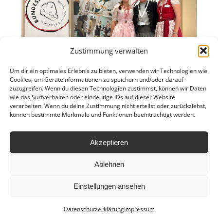
Zustimmung verwalten
Um dir ein optimales Erlebnis zu bieten, verwenden wir Technologien wie
Cookies, um Geräteinformationen zu speichern und/oder darauf
zuzugreifen. Wenn du diesen Technologien zustimmst, können wir Daten
wie das Surfverhalten oder eindeutige IDs auf dieser Website
verarbeiten. Wenn du deine Zustimmung nicht erteilst oder zurückziehst,
können bestimmte Merkmale und Funktionen beeinträchtigt werden.
Akzeptieren
Ablehnen
Einstellungen ansehen
Ⓒ copyright by
HLWM Salzburg
| 2024
Anfahrt
Leitbild
Hausordnung
Datenschutzerklärung
Impressum
Datenschutzerklärung
Impressum