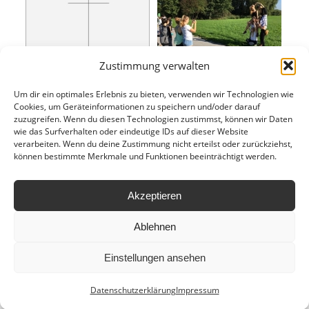
Zustimmung verwalten
Um dir ein optimales Erlebnis zu bieten, verwenden wir Technologien wie
Cookies, um Geräteinformationen zu speichern und/oder darauf
zuzugreifen. Wenn du diesen Technologien zustimmst, können wir Daten
wie das Surfverhalten oder eindeutige IDs auf dieser Website
verarbeiten. Wenn du deine Zustimmung nicht erteilst oder zurückziehst,
können bestimmte Merkmale und Funktionen beeinträchtigt werden.
Akzeptieren
Ablehnen
Einstellungen ansehen
Ⓒ copyright by
HLWM Salzburg
| 2024
Anfahrt
Leitbild
Hausordnung
Datenschutzerklärung
Impressum
Datenschutzerklärung
Impressum