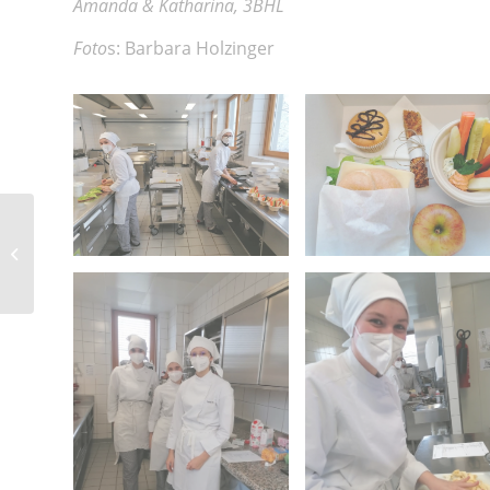
Amanda & Katharina, 3BHL
Foto
s: Barbara Holzinger
Neues
Schulsprecherteam