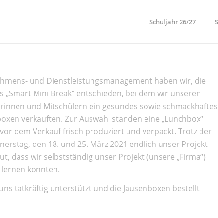
Schuljahr 26/27
S
hmens- und Dienstleistungsmanagement haben wir, die
ns „Smart Mini Break“ entschieden, bei dem wir unseren
erinnen und Mitschülern ein gesundes sowie schmackhaftes
boxen verkauften. Zur Auswahl standen eine „Lunchbox“
 vor dem Verkauf frisch produziert und verpackt. Trotz der
erstag, den 18. und 25. März 2021 endlich unser Projekt
t, dass wir selbstständig unser Projekt (unsere „Firma“)
t lernen konnten.
ns tatkräftig unterstützt und die Jausenboxen bestellt