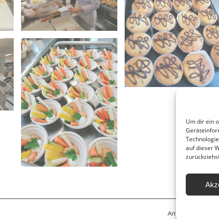
Um dir ein 
Geräteinfor
Technologie
auf dieser 
zurückziehs
Akz
Anfahrt
Leitbil