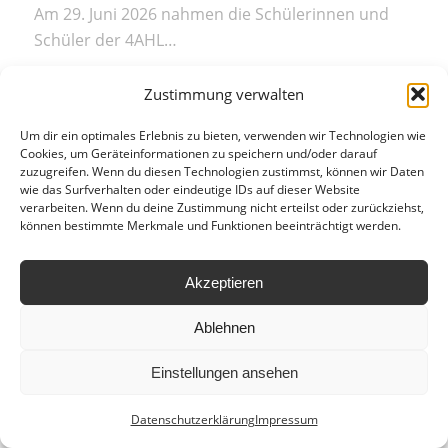
Am 29. Juni 2026 nahmen die Schülerinnen und
Schüler der 4AHL…
Zustimmung verwalten
Um dir ein optimales Erlebnis zu bieten, verwenden wir Technologien wie
Cookies, um Geräteinformationen zu speichern und/oder darauf
zuzugreifen. Wenn du diesen Technologien zustimmst, können wir Daten
wie das Surfverhalten oder eindeutige IDs auf dieser Website
verarbeiten. Wenn du deine Zustimmung nicht erteilst oder zurückziehst,
Ⓒ copyright by
HLWM Salzburg
| 2024
können bestimmte Merkmale und Funktionen beeinträchtigt werden.
Anfahrt
Leitbild
Hausordnung
Datenschutzerklärung
Impressum
Akzeptieren
Ablehnen
Einstellungen ansehen
Datenschutzerklärung
Impressum