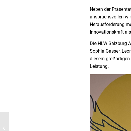
Neben der Präsentat
anspruchsvollen wir
Herausforderung me
Innovationskraft al
Die HLW Salzburg A
Sophia Gasser, Leon
diesem großartigen E
Leistung.
Interkulturelles Projekt
der HLWM Salzburg –