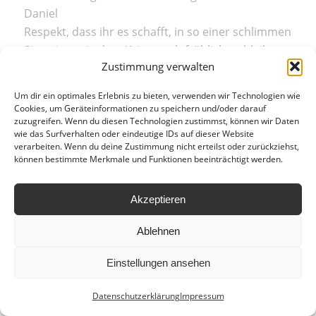
Daniel
Respekt, dass ihr es schafft, in so einer schlimmen
Situation, wie dem Krieg noch fröhlich zu bleiben.
Zustimmung verwalten
Dani
Um dir ein optimales Erlebnis zu bieten, verwenden wir Technologien wie
Cookies, um Geräteinformationen zu speichern und/oder darauf
zuzugreifen. Wenn du diesen Technologien zustimmst, können wir Daten
wie das Surfverhalten oder eindeutige IDs auf dieser Website
verarbeiten. Wenn du deine Zustimmung nicht erteilst oder zurückziehst,
können bestimmte Merkmale und Funktionen beeinträchtigt werden.
Ⓒ copyright by
HLWM Salzburg
| 2024
Anfahrt
Leitbild
Hausordnung
Akzeptieren
Datenschutzerklärung
Impressum
Ablehnen
Einstellungen ansehen
Datenschutzerklärung
Impressum