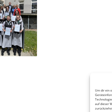
Um dir ein 
Geräteinfor
Technologie
auf dieser 
zurückziehs