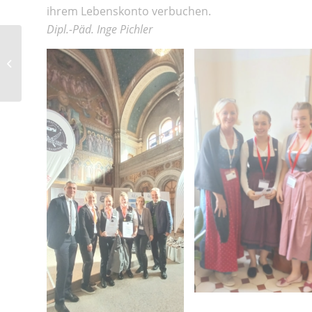
ihrem Lebenskonto verbuchen.
Dipl.-Päd. Inge Pichler
Die neue
Schülervertretung stellt
sich vor