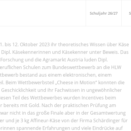
Schuljahr 26/27
S
11. bis 12. Oktober 2023 ihr theoretisches Wissen über Käse
 Dipl. Käsekennerinnen und Käsekenner unter Beweis. Das
Forschung und die Agramarkt Austria luden Dipl.
eruflichen Schulen zum Bundeswettbewerb an die HLW
ttbewerb bestand aus einem elektronischen, einem
il. Beim Wettbewerbsteil „Cheese in Motion“ konnten die
 Geschicklichkeit und ihr Fachwissen in ungewöhnlicher
 diesen Teil des Wettbewerbes wurden Incentives beim
ier bereits mit Gold. Nach der praktischen Prüfung am
zwar nicht in das große Finale aber in der Gesamtwertung
r und je 3 kg Affineur-Käse von der Firma Schärdinger für
erinnen spannende Erfahrungen und viele Eindrücke auf