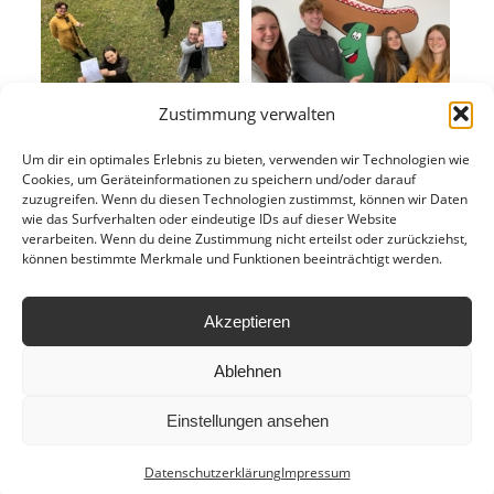
Zustimmung verwalten
Um dir ein optimales Erlebnis zu bieten, verwenden wir Technologien wie
Cookies, um Geräteinformationen zu speichern und/oder darauf
zuzugreifen. Wenn du diesen Technologien zustimmst, können wir Daten
wie das Surfverhalten oder eindeutige IDs auf dieser Website
verarbeiten. Wenn du deine Zustimmung nicht erteilst oder zurückziehst,
können bestimmte Merkmale und Funktionen beeinträchtigt werden.
Akzeptieren
Ablehnen
Einstellungen ansehen
Ⓒ copyright by
HLWM Salzburg
| 2024
Anfahrt
Leitbild
Hausordnung
Datenschutzerklärung
Impressum
Datenschutzerklärung
Impressum