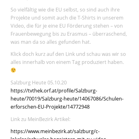
So vielfältig wie die EU selbst, so sind auch ihre
Projekte und somit auch die T-Shirts in unserem
Video, die für je eine EU Förderung stehen – von
Frauenbewegung bis zu Erasmus – überraschend,
was man da so alles gefunden hat.
Klick doch kurz auf den Link und schau was wir so
alles innerhalb von einem Tag produziert haben.
Salzburg Heute 05.10.20
https://tvthek.orf.at/profile/
Salzburg-
heute/70019/Salzburg-
heute/14067086/Schulen-
erforschen-EU-Projekte/
14772948
Link zu MeinBezirk Artikel:
https://www.meinbezirk.at/
salzburg/c-