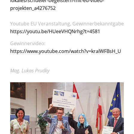
lokales/schueler-
begeistern-mit-eu-video-
projekten_a4276752
Youtube EU Veranstaltung, Gewinnerbekanntgabe
https://youtu.be/HUeeVHQNrhg?
t=4581
Gewinnervideo:
https://www.youtube.com/watch?
v=kraIWFBsH_U
Mag. Lukas Prudky