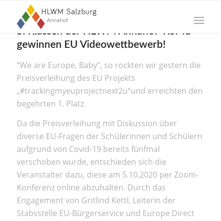
5. Klassen der HLWM Annahof KoMd
gewinnen EU Videowettbewerb!
“We are Europe, Baby”, so rockten wir gestern die
Preisverleihung des EU Projekts
„#trackingmyeuprojectnext2u“un
d erreichten den
begehrten 1. Platz.
Da die Preisverleihung mit Diskussion über
diverse EU-Fragen der Schülerinnen und Schülern
aufgrund von Covid-19 bereits fünfmal
verschoben wurde, entschieden sich die
Veranstalter dazu, diese am 5.10.2020 per Zoom-
Konferenz online abzuhalten. Durch das
Engagement von Gritlind Kettl, Leiterin der
Stabsstelle EU-Bürgerservice und Europe Direct