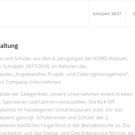
Schuljahr 26/27
S
taltung
en und Schüler aus den 4. Jahrgängen der KOMD-Klassen,
m Schuljahr 2017/2018, im Rahmen des
andes „Angewandtes Projekt- und Cateringmanagement“,
nior Company Unternehmen.
tten wir Gelegenheit, unsere Unternehmen einem breiten
, Sponsoren und Lehrern vorzustellen. Die Kick Off
abends im hauseigenen Schulrestaurant statt. Für das
bestens gesorgt. Schülerinnen und Schüler der 2.
eiteten köstliches Fingerfood in der Betriebsküche zu. Die
sarbeiten und das Speise- und Getränkeservice führten die