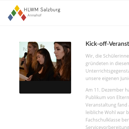
Kick-off-Verans
Wir, die Schülerinn
gründeten in diese
Unterrichtsgegenst
unsere eigenen Ju
Am 11. Dezember ha
Publikum von Eltern
Veranstaltung fand 
leibliche Wohl war 
Fachschulklasse ber
Servicevorbereitung