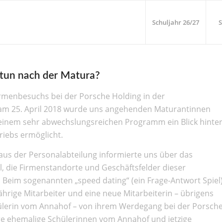
Schuljahr 26/27
S
tun nach der Matura?
rmenbesuchs bei der Porsche Holding in der
am 25. April 2018 wurde uns angehenden Maturantinnen
einem sehr abwechslungsreichen Programm ein Blick hinte
riebs ermöglicht.
aus der Personalabteilung informierte uns über das
, die Firmenstandorte und Geschäftsfelder dieser
. Beim sogenannten „speed dating“ (ein Frage-Antwort Spiel
jährige Mitarbeiter und eine neue Mitarbeiterin – übrigens
ülerin vom Annahof – von ihrem Werdegang bei der Porsch
re ehemalige Schülerinnen vom Annahof und jetzige