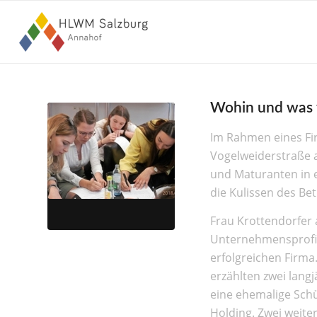
Wohin und was 
Im Rahmen eines Fi
Vogelweiderstraße 
und Maturanten in 
die Kulissen des Bet
Frau Krottendorfer 
Unternehmensprofil
erfolgreichen Firma
erzählten zwei lang
eine ehemalige Sch
Holding. Zwei weite