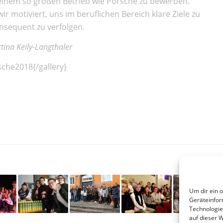
inem so großen Betrieb wie Porsche zu bewerben.
 motiviert, uns im beruflichen Bereich klare Ziele zu
nsequent zu verfolgen.
tina Keily-Langthaler
sche2018{/gallery}
Um dir ein 
Geräteinfor
Technologie
auf dieser 