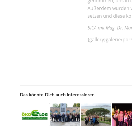
genommen, uns in e
Außerdem wurden wir
setzen und diese ko
5ICA mit Mag. Dr. Mar
{gallery}galerie/por
Das könnte Dich auch interessieren