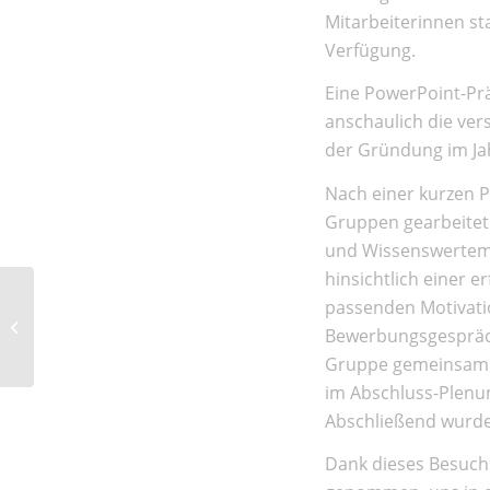
Mitarbeiterinnen st
Verfügung.
Eine PowerPoint-Prä
anschaulich die ver
der Gründung im Ja
Nach einer kurzen Pa
Gruppen gearbeitet
und Wissenswertem z
hinsichtlich einer 
Vom Winde verweht –
passenden Motivati
Unsere Sprachwoche in
Bewerbungsgespräch
Cannes 2018
Gruppe gemeinsam a
im Abschluss-Plenum
Abschließend wurde
Dank dieses Besuch